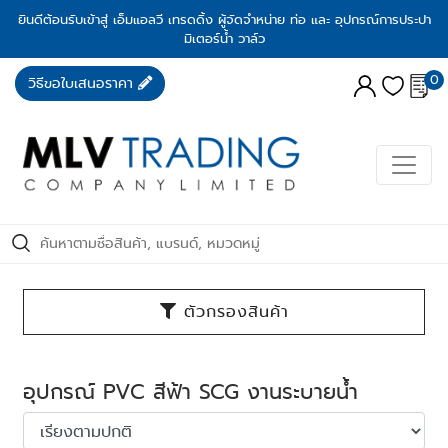
ยินดีต้อนรับเข้าสู่ เอ็มแอลวี เทรดดิ้ง ผู้จัดจำหน่าย ท่อ และ อุปกรณ์การประปา
มิเตอร์น้ำ วาล์ว
0
วิธีขอใบเสนอราคา
ตัวกรองสินค้า
อุปกรณ์ PVC สีฟ้า SCG งานระบายน้ำ