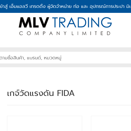
เข้าสู่ เอ็มแอลวี เทรดดิ้ง ผู้จัดจำหน่าย ท่อ และ อุปกรณ์การประปา มิเ
เกจ์วัดแรงดัน FIDA