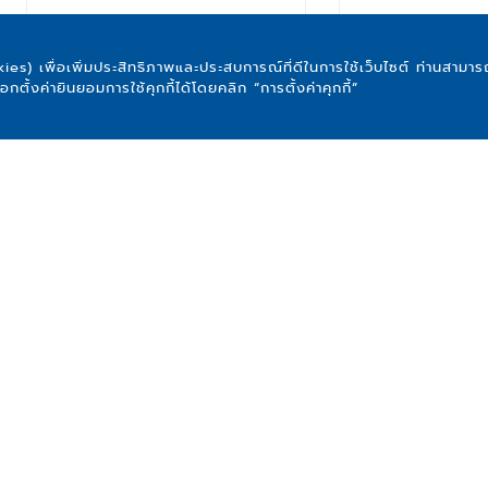
okies) เพื่อเพิ่มประสิทธิภาพและประสบการณ์ที่ดีในการใช้เว็บไซต์ ท่านสาม
ตั้งค่ายินยอมการใช้คุกกี้ได้โดยคลิก “การตั้งค่าคุกกี้”
เกจ์สเตนเลสน้ำมัน FIDA รุ่น
เกจ์สเตนเลสน้ำ
PG-72 4" x 3/8"
PG-73