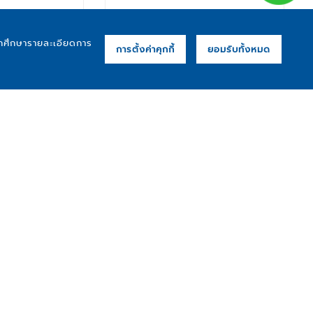
ารถศึกษารายละเอียดการ
การตั้งค่าคุกกี้
ยอมรับทั้งหมด
มัน FIDA รุ่น
เกจ์สเตนเลสน้ำมัน FIDA รุ่น
 2.1/2" x 1/4"
PG-73 4" x 3/8"